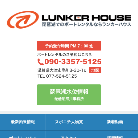
予約受付時間 PM 7：00 迄
琵琶湖水位情報
琵琶湖河川事務所
最新釣果情報
スポニチ大物賞
新着動画