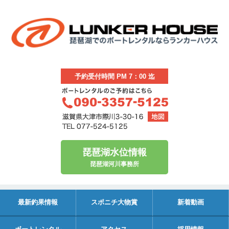
予約受付時間 PM 7：00 迄
琵琶湖水位情報
琵琶湖河川事務所
最新釣果情報
スポニチ大物賞
新着動画