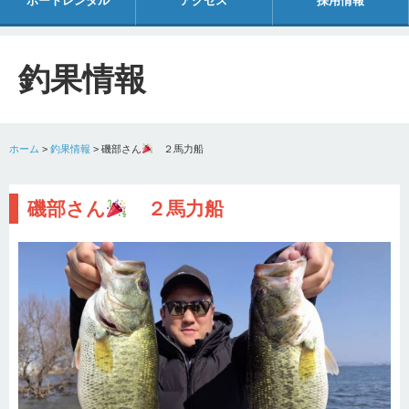
ボートレンタル
アクセス
採用情報
釣果情報
ホーム
>
釣果情報
>
磯部さん
２馬力船
磯部さん
２馬力船