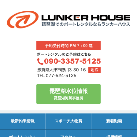
予約受付時間 PM 7：00 迄
琵琶湖水位情報
琵琶湖河川事務所
最新釣果情報
スポニチ大物賞
新着動画