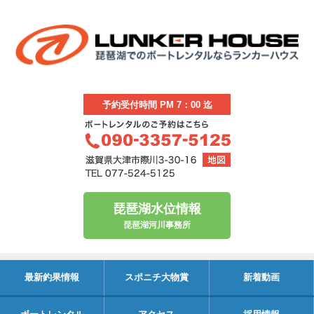
予約受付時間 PM 7：00 迄
琵琶湖水位情報
琵琶湖河川事務所
最新釣果情報
スポニチ大物賞
新着動画