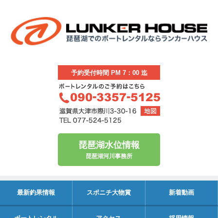
予約受付時間 PM 7：00 迄
琵琶湖水位情報
琵琶湖河川事務所
最新釣果情報
スポニチ大物賞
新着動画