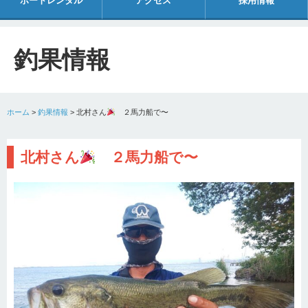
ボートレンタル
アクセス
採用情報
釣果情報
ホーム
>
釣果情報
>
北村さん
２馬力船で〜
北村さん
２馬力船で〜