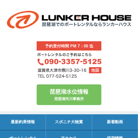
予約受付時間 PM 7：00 迄
琵琶湖水位情報
琵琶湖河川事務所
最新釣果情報
スポニチ大物賞
新着動画