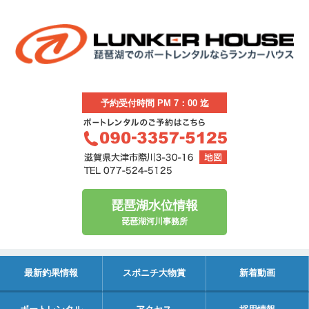
予約受付時間 PM 7：00 迄
琵琶湖水位情報
琵琶湖河川事務所
最新釣果情報
スポニチ大物賞
新着動画