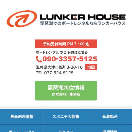
予約受付時間 PM 7：00 迄
琵琶湖水位情報
琵琶湖河川事務所
最新釣果情報
スポニチ大物賞
新着動画