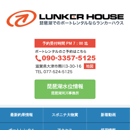
予約受付時間 PM 7：00 迄
琵琶湖水位情報
琵琶湖河川事務所
最新釣果情報
スポニチ大物賞
新着動画