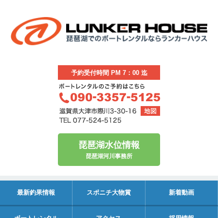
予約受付時間 PM 7：00 迄
琵琶湖水位情報
琵琶湖河川事務所
最新釣果情報
スポニチ大物賞
新着動画