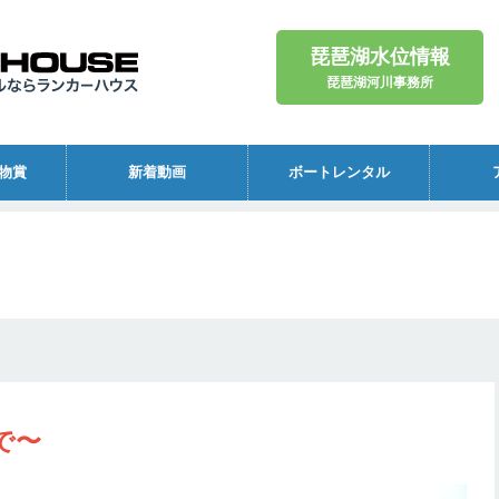
琵琶湖水位情報
琵琶湖河川事務所
物賞
新着動画
ボートレンタル
で〜