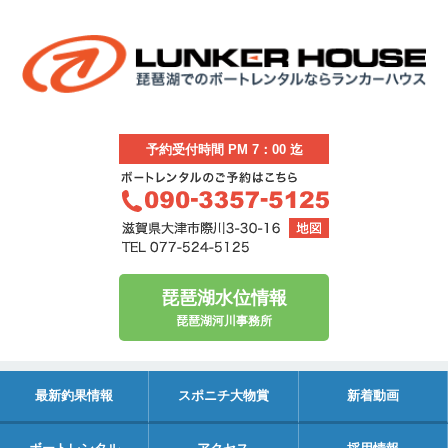
予約受付時間 PM 7：00 迄
琵琶湖水位情報
琵琶湖河川事務所
最新釣果情報
スポニチ大物賞
新着動画