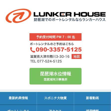
予約受付時間 PM 7：00 迄
琵琶湖水位情報
琵琶湖河川事務所
最新釣果情報
スポニチ大物賞
新着動画