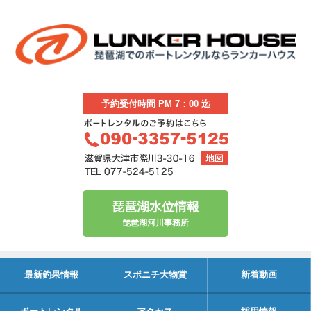
予約受付時間 PM 7：00 迄
琵琶湖水位情報
琵琶湖河川事務所
最新釣果情報
スポニチ大物賞
新着動画