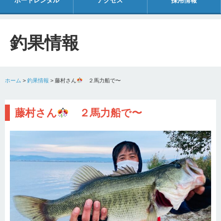
ボートレンタル
アクセス
採用情報
釣果情報
ホーム
>
釣果情報
>
藤村さん
２馬力船で〜
藤村さん
２馬力船で〜