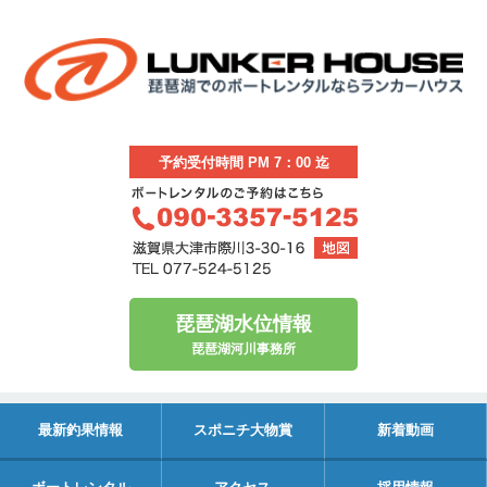
予約受付時間 PM 7：00 迄
琵琶湖水位情報
琵琶湖河川事務所
最新釣果情報
スポニチ大物賞
新着動画