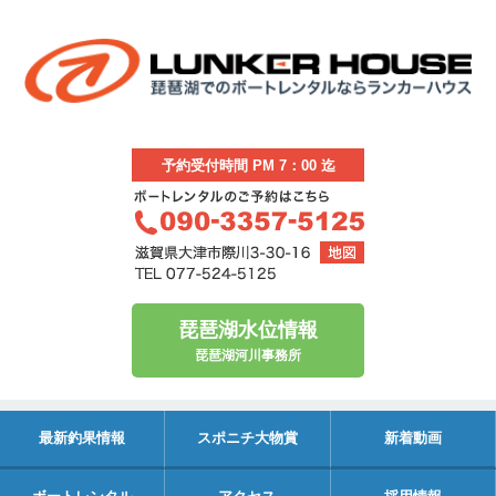
予約受付時間 PM 7：00 迄
琵琶湖水位情報
琵琶湖河川事務所
最新釣果情報
スポニチ大物賞
新着動画