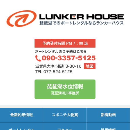
予約受付時間 PM 7：00 迄
琵琶湖水位情報
琵琶湖河川事務所
最新釣果情報
スポニチ大物賞
新着動画