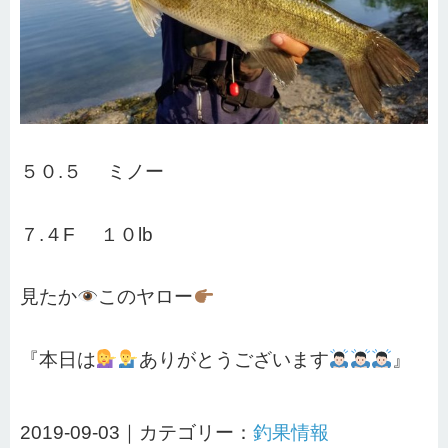
５０.５ ミノー
７.４F １０lb
見たか
このヤロー
『本日は
ありがとうございます
』
2019-09-03｜カテゴリー：
釣果情報