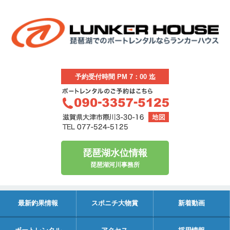
予約受付時間 PM 7：00 迄
琵琶湖水位情報
琵琶湖河川事務所
最新釣果情報
スポニチ大物賞
新着動画