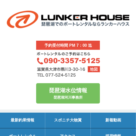
予約受付時間 PM 7：00 迄
琵琶湖水位情報
琵琶湖河川事務所
最新釣果情報
スポニチ大物賞
新着動画