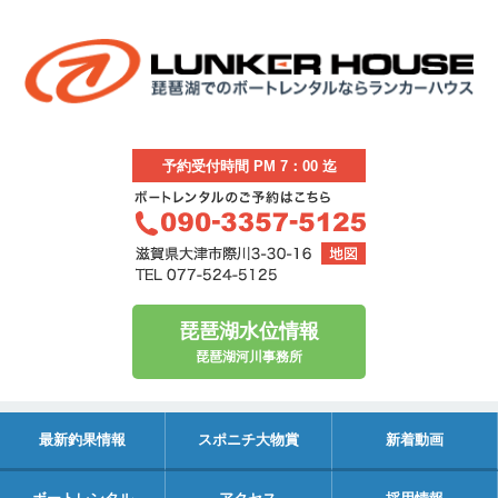
予約受付時間 PM 7：00 迄
琵琶湖水位情報
琵琶湖河川事務所
最新釣果情報
スポニチ大物賞
新着動画