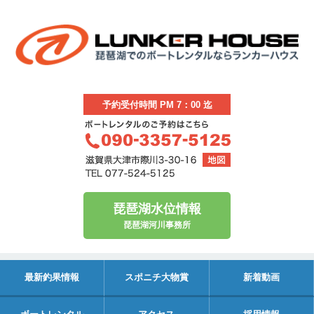
予約受付時間 PM 7：00 迄
琵琶湖水位情報
琵琶湖河川事務所
最新釣果情報
スポニチ大物賞
新着動画