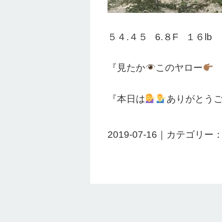
５４.４５ 6.８F １６lb
『見たか
このヤロー
『本日は
ありがとう
2019-07-16｜カテゴリー