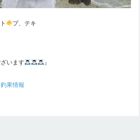
 ト
プ、テキ
ございます
』
：
釣果情報