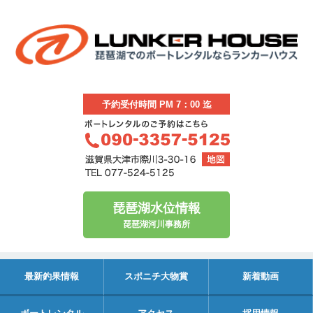
予約受付時間 PM 7：00 迄
琵琶湖水位情報
琵琶湖河川事務所
最新釣果情報
スポニチ大物賞
新着動画