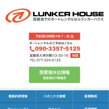
予約受付時間 PM 7：00 迄
琵琶湖水位情報
琵琶湖河川事務所
最新釣果情報
スポニチ大物賞
新着動画