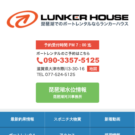
予約受付時間 PM 7：00 迄
琵琶湖水位情報
琵琶湖河川事務所
最新釣果情報
スポニチ大物賞
新着動画