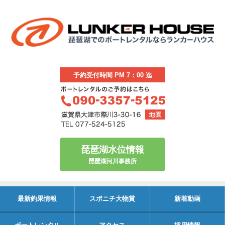
予約受付時間 PM 7：00 迄
琵琶湖水位情報
琵琶湖河川事務所
最新釣果情報
スポニチ大物賞
新着動画