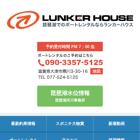
予約受付時間 PM 7：00 迄
琵琶湖水位情報
琵琶湖河川事務所
最新釣果情報
スポニチ大物賞
新着動画