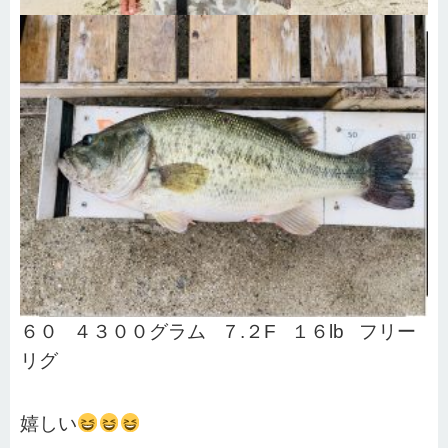
６０ ４３００グラム ７.２F １６lb フリー
リグ
嬉しい