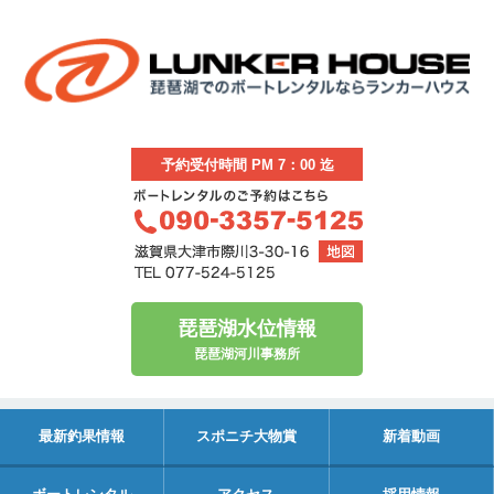
予約受付時間 PM 7：00 迄
琵琶湖水位情報
琵琶湖河川事務所
最新釣果情報
スポニチ大物賞
新着動画