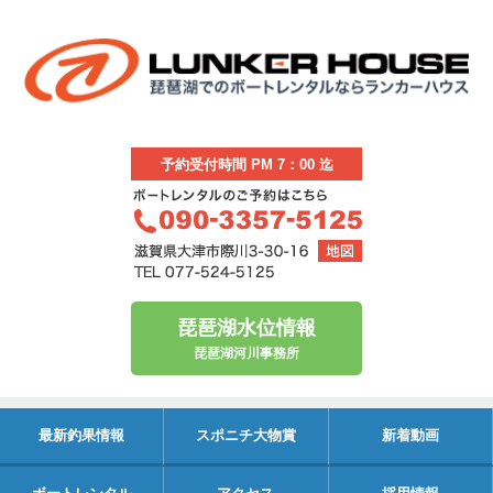
予約受付時間 PM 7：00 迄
琵琶湖水位情報
琵琶湖河川事務所
最新釣果情報
スポニチ大物賞
新着動画