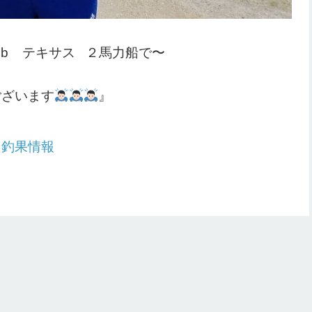
６lb テキサス ２馬力船で〜
ございます
』
：
釣果情報