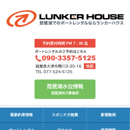
予約受付時間 PM 7：00 迄
琵琶湖水位情報
琵琶湖河川事務所
最新釣果情報
スポニチ大物賞
新着動画