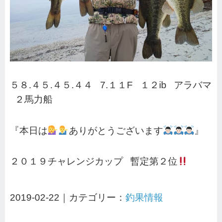
５８.４５.４５.４４ 7.１１F １２ib アラバマ
２馬力船
『本日は
ありがとうございます
』
２０１９チャレンジカップ 暫定第２位
2019-02-22｜カテゴリー：
釣果情報