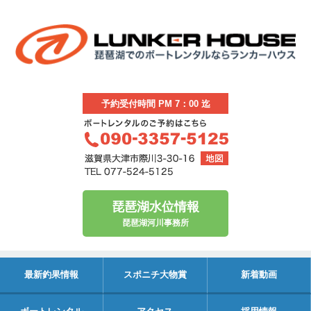
予約受付時間 PM 7：00 迄
琵琶湖水位情報
琵琶湖河川事務所
最新釣果情報
スポニチ大物賞
新着動画