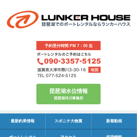
予約受付時間 PM 7：00 迄
琵琶湖水位情報
琵琶湖河川事務所
最新釣果情報
スポニチ大物賞
新着動画