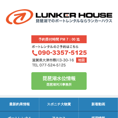
予約受付時間 PM 7：00 迄
琵琶湖水位情報
琵琶湖河川事務所
最新釣果情報
スポニチ大物賞
新着動画