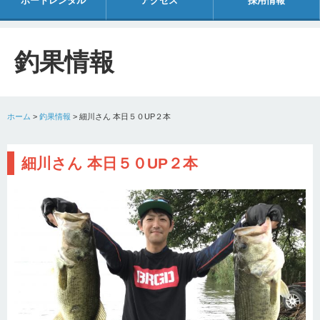
ボートレンタル
アクセス
採用情報
釣果情報
ホーム
>
釣果情報
>
細川さん 本日５０UP２本
細川さん 本日５０UP２本