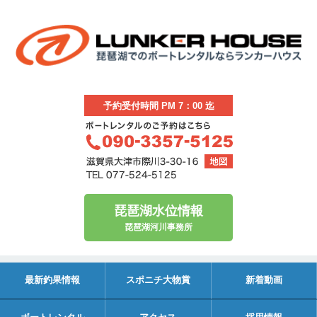
予約受付時間 PM 7：00 迄
琵琶湖水位情報
琵琶湖河川事務所
最新釣果情報
スポニチ大物賞
新着動画